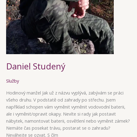
Daniel Studený
Služby
Hodinový manžel Jak už z názvu vyplývá, zabývám se práci
všeho druhu. V podstatě od zahrady po střechu. Jsem
například schopen vám vyměnit vyměnit vodovodní baterii,
ale i vyměnit/opravit okapy. Nevíte si rady jak postavit
nábytek, namontovat baterii, osvětlení nebo vyměnit zámek?
Nemáte čas posekat trávu, postarat se o zahradu?
Neváhejte se ozvat. S čím