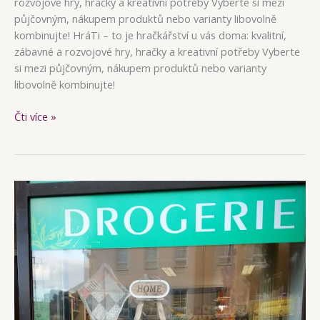
rozvojové hry, hračky a kreativní potřeby Vyberte si mezi
půjčovným, nákupem produktů nebo varianty libovolně
kombinujte! HráTi – to je hračkářství u vás doma: kvalitní,
zábavné a rozvojové hry, hračky a kreativní potřeby Vyberte
si mezi půjčovným, nákupem produktů nebo varianty
libovolně kombinujte!
HráTi
Čti více »