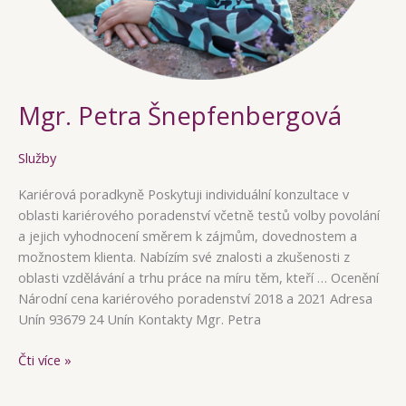
Mgr. Petra Šnepfenbergová
Služby
Kariérová poradkyně Poskytuji individuální konzultace v
oblasti kariérového poradenství včetně testů volby povolání
a jejich vyhodnocení směrem k zájmům, dovednostem a
možnostem klienta. Nabízím své znalosti a zkušenosti z
oblasti vzdělávání a trhu práce na míru těm, kteří … Ocenění
Národní cena kariérového poradenství 2018 a 2021 Adresa
Unín 93679 24 Unín Kontakty Mgr. Petra
Mgr.
Čti více »
Petra
Šnepfenbergová