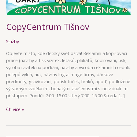
CopyCentrum Tišnov
Služby
Objevte místo, kde dětský svět ožívá! Reklamní a kopírovací
práce (návrhy a tisk vizitek, letáků, plakátů, kopírování, tisk,
výroba razítek na počkání, návrhy a výroba reklamních cedulí,
polepů výloh, aut, návrhy log a image firmy, dárkové
předměty, gravírování, potisk triček, hrnků, apod) podložené
výtvarným vzděláním, bohatými zkušenostmi s individuálním
přístupem. Pondělí 7:00–15:00 Úterý 7:00–15:00 Středa […]
CopyCentrum
Čti více »
Tišnov