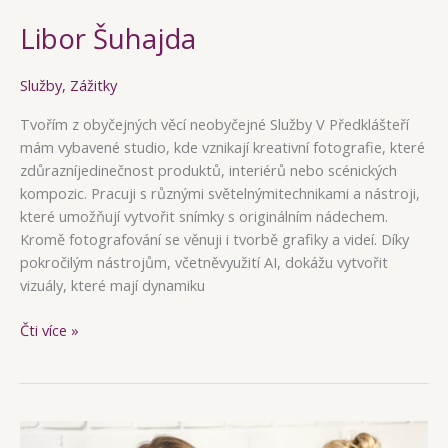
Libor Šuhajda
Služby
,
Zážitky
Tvořím z obyčejných věcí neobyčejné Služby V Předklášteří
mám vybavené studio, kde vznikají kreativní fotografie, které
zdůrazníjedinečnost produktů, interiérů nebo scénických
kompozic. Pracuji s různými světelnýmitechnikami a nástroji,
které umožňují vytvořit snímky s originálním nádechem.
Kromě fotografování se věnuji i tvorbě grafiky a videí. Díky
pokročilým nástrojům, včetněvyužití AI, dokážu vytvořit
vizuály, které mají dynamiku
Libor
Čti více »
Šuhajda