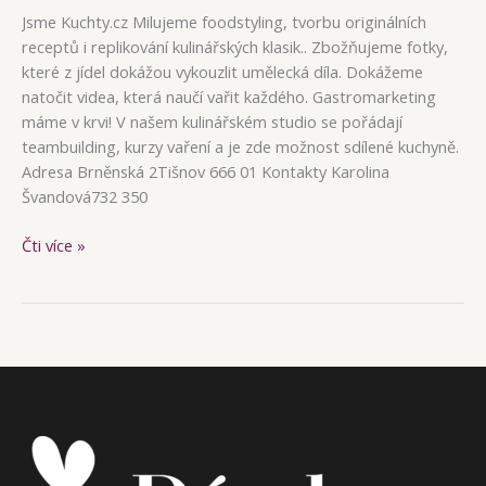
Jsme Kuchty.cz Milujeme foodstyling, tvorbu originálních
receptů i replikování kulinářských klasik.. Zbožňujeme fotky,
které z jídel dokážou vykouzlit umělecká díla. Dokážeme
natočit videa, která naučí vařit každého. Gastromarketing
máme v krvi! V našem kulinářském studio se pořádají
teambuilding, kurzy vaření a je zde možnost sdílené kuchyně.
Adresa Brněnská 2Tišnov 666 01 Kontakty Karolina
Švandová732 350
Kuchty.cz
Čti více »