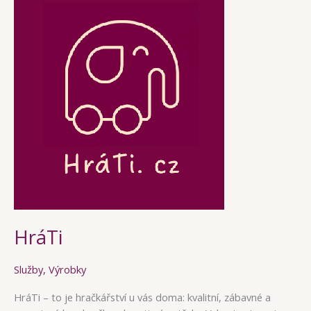
HráTi
Služby
,
Výrobky
HráTi – to je hračkářství u vás doma: kvalitní, zábavné a