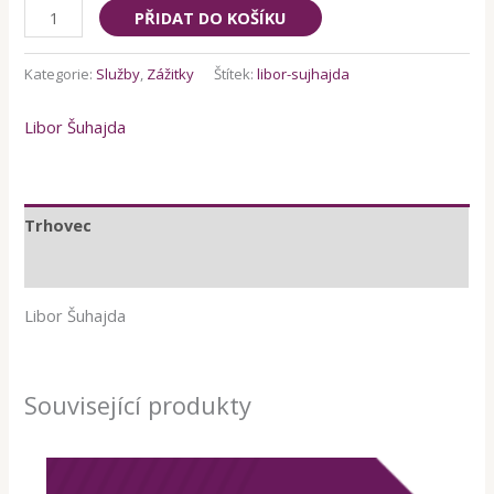
Dárkový
PŘIDAT DO KOŠÍKU
poukaz
1000
Kategorie:
Služby
,
Zážitky
Štítek:
libor-sujhajda
množství
Libor Šuhajda
Trhovec
Hodnocení (0)
Libor Šuhajda
Související produkty