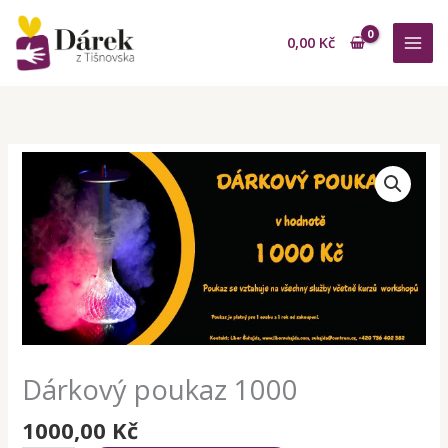
Přeskočit
na
0,00
Kč
obsah
Dárkový poukaz 1000
1000,00
Kč