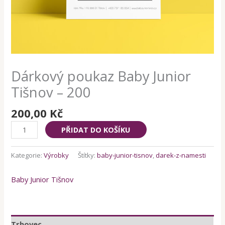
Dárkový poukaz Baby Junior
Tišnov – 200
200,00
Kč
Dárkový
PŘIDAT DO KOŠÍKU
poukaz
Baby
Kategorie:
Výrobky
Štítky:
baby-junior-tisnov
,
darek-z-namesti
Junior
Tišnov
Baby Junior Tišnov
-
200
množství
Trhovec