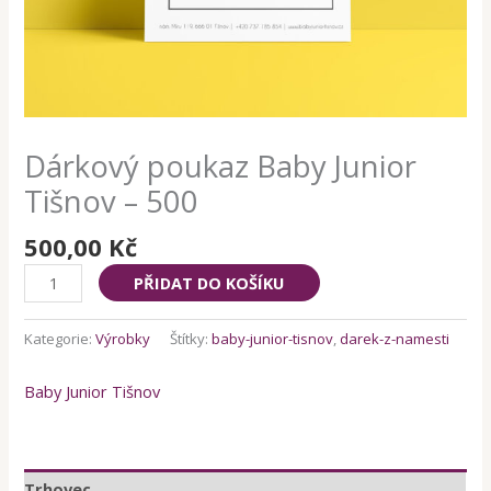
Dárkový poukaz Baby Junior
Tišnov – 500
500,00
Kč
Dárkový
PŘIDAT DO KOŠÍKU
poukaz
Baby
Kategorie:
Výrobky
Štítky:
baby-junior-tisnov
,
darek-z-namesti
Junior
Tišnov
Baby Junior Tišnov
-
500
množství
Trhovec